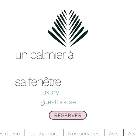
un palmier à
sa
fenêtre
luxury
guesthouse
RESERVER
s de vie
La chambre
Nos services
Avis
A v