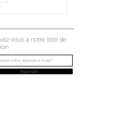
ITION : PSYCHANALYSE DES
RS
ivez-vous a notre liste de
sion
Rejoindre