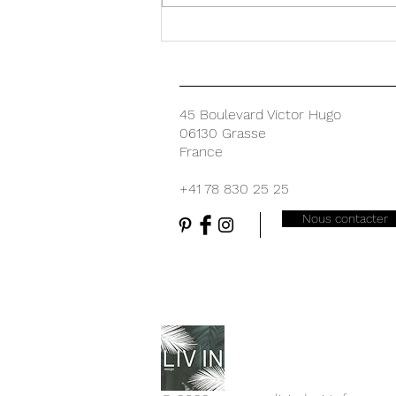
EXPOSITION LE PARFUM S'AFFICHE
45 Boulevard Victor Hugo
06130 Grasse
France
+41 78 830 25 25
Nous contacter