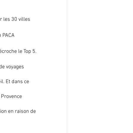
les 30 villes 
n PACA 
croche le Top 5.
 de voyages 
l. Et dans ce 
n Provence 
ion en raison de 