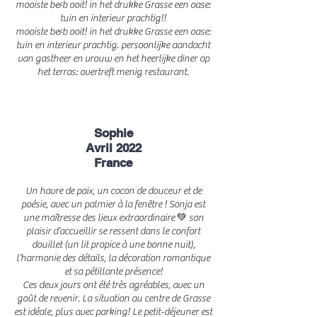
mooiste b&b ooit! in het drukke Grasse een oase:
tuin en interieur prachtig!!
mooiste b&b ooit! in het drukke Grasse een oase:
tuin en interieur prachtig. persoonlijke aandacht
van gastheer en vrouw en het heerlijke diner op
het terras: overtreft menig restaurant.
Sophie
Avril 2022
France
Un havre de paix, un cocon de douceur et de
poésie, avec un palmier à la fenêtre ! Sonja est
une maîtresse des lieux extraordinaire 💚 son
plaisir d’accueillir se ressent dans le confort
douillet (un lit propice à une bonne nuit),
l’harmonie des détails, la décoration romantique
et sa pétillante présence!
Ces deux jours ont été très agréables, avec un
goût de revenir. La situation au centre de Grasse
est idéale, plus avec parking! Le petit-déjeuner est