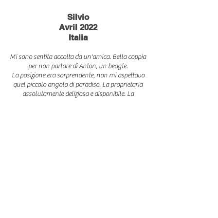
Silvio
Avril 2022
Itali
a
Mi sono sentita accolta da un'amica. Bella coppia
per non parlare di Anton, un beagle.
La posizione era sorprendente, non mi aspettavo
quel piccolo angolo di paradiso. La proprietaria
assolutamente deliziosa e disponibile. La
colazione è stata concordata con la proprietaria
che ha messo a disposizione più di quanto
desiderato.
A disposizione del viaggiatore oltre alla camera
con bagno, c'è un salottino con tavolo per la
colazione ed eventuale relax. Gli spazi sono
arredati con gusto e ricercatezza, sembra di
entrare in un ambiente che normalmente si vede
nelle riviste d'arredamento.
Hakan
Mai 2022 Deutschland