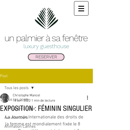
un palmier à sa
fenêtre
luxury guesthouse
RESERVER
Post
Tous les posts
Christophe Mancel
Tous les posts
16 avr. 2022
1 min de lecture
EXPOSITION : FÉMININ SINGULIER
Animation Grasse
La Journée Internationale des droits de 
Aux Alentours
la femme est mondialement fixée le 8 
Animation Cannes