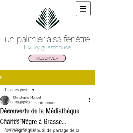
un palmier à sa
fenêtre
luxury guesthouse
RESERVER
Post
Tous les posts
Christophe Mancel
Tous les posts
1 déc. 2022
1 min de lecture
Découverte de la Médiathèque
Animation Grasse
Charles Nègre à Grasse...
Aux Alentours
Animation Cannes
Un magnifique outil de partage de la 